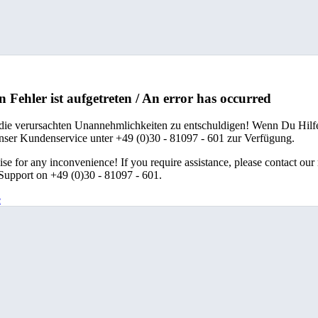
n Fehler ist aufgetreten / An error has occurred
 die verursachten Unannehmlichkeiten zu entschuldigen! Wenn Du Hilfe
unser Kundenservice unter +49 (0)30 - 81097 - 601 zur Verfügung.
se for any inconvenience! If you require assistance, please contact our
upport on +49 (0)30 - 81097 - 601.
e