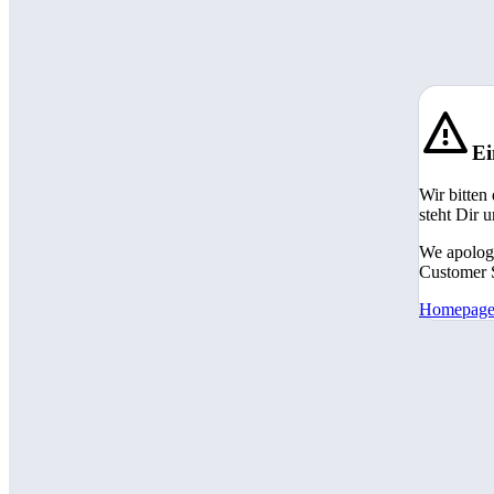
Ei
Wir bitten
steht Dir 
We apologi
Customer S
Homepag