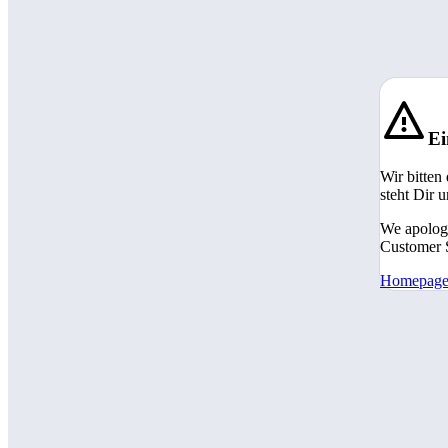
Ei
Wir bitten
steht Dir 
We apologi
Customer S
Homepag