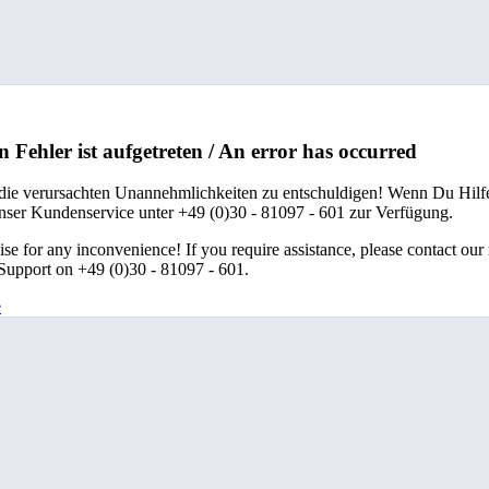
n Fehler ist aufgetreten / An error has occurred
 die verursachten Unannehmlichkeiten zu entschuldigen! Wenn Du Hilfe
unser Kundenservice unter +49 (0)30 - 81097 - 601 zur Verfügung.
se for any inconvenience! If you require assistance, please contact our
upport on +49 (0)30 - 81097 - 601.
e