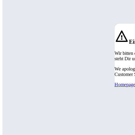
Ei
Wir bitten
steht Dir 
We apologi
Customer S
Homepag