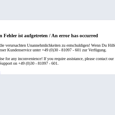
n Fehler ist aufgetreten / An error has occurred
 die verursachten Unannehmlichkeiten zu entschuldigen! Wenn Du Hilfe
unser Kundenservice unter +49 (0)30 - 81097 - 601 zur Verfügung.
se for any inconvenience! If you require assistance, please contact our
upport on +49 (0)30 - 81097 - 601.
e