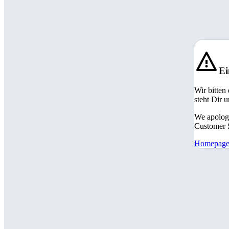
Ei
Wir bitten
steht Dir 
We apologi
Customer S
Homepag