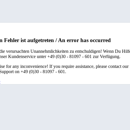
n Fehler ist aufgetreten / An error has occurred
 die verursachten Unannehmlichkeiten zu entschuldigen! Wenn Du Hilfe
unser Kundenservice unter +49 (0)30 - 81097 - 601 zur Verfügung.
se for any inconvenience! If you require assistance, please contact our
upport on +49 (0)30 - 81097 - 601.
e