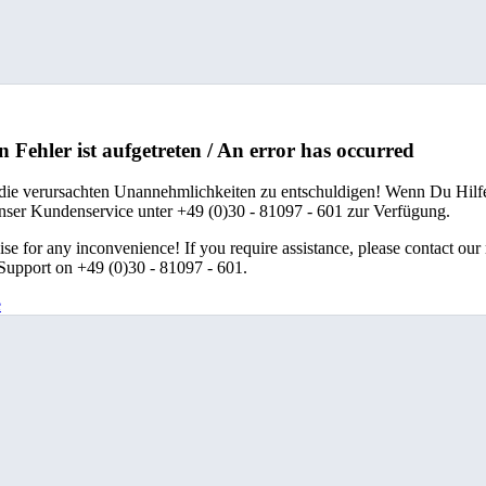
n Fehler ist aufgetreten / An error has occurred
 die verursachten Unannehmlichkeiten zu entschuldigen! Wenn Du Hilfe
unser Kundenservice unter +49 (0)30 - 81097 - 601 zur Verfügung.
se for any inconvenience! If you require assistance, please contact our
upport on +49 (0)30 - 81097 - 601.
e