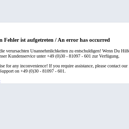
n Fehler ist aufgetreten / An error has occurred
 die verursachten Unannehmlichkeiten zu entschuldigen! Wenn Du Hilfe
unser Kundenservice unter +49 (0)30 - 81097 - 601 zur Verfügung.
se for any inconvenience! If you require assistance, please contact our
upport on +49 (0)30 - 81097 - 601.
e