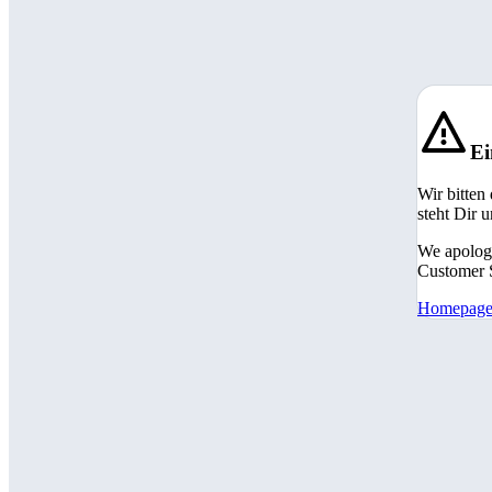
Ei
Wir bitten
steht Dir 
We apologi
Customer S
Homepag