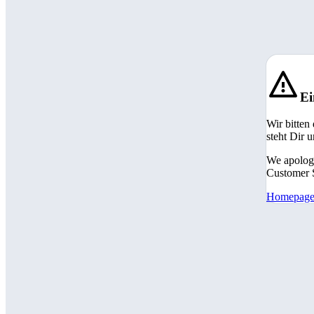
Ei
Wir bitten
steht Dir 
We apologi
Customer S
Homepag