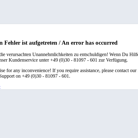
n Fehler ist aufgetreten / An error has occurred
 die verursachten Unannehmlichkeiten zu entschuldigen! Wenn Du Hilfe
unser Kundenservice unter +49 (0)30 - 81097 - 601 zur Verfügung.
se for any inconvenience! If you require assistance, please contact our
upport on +49 (0)30 - 81097 - 601.
e