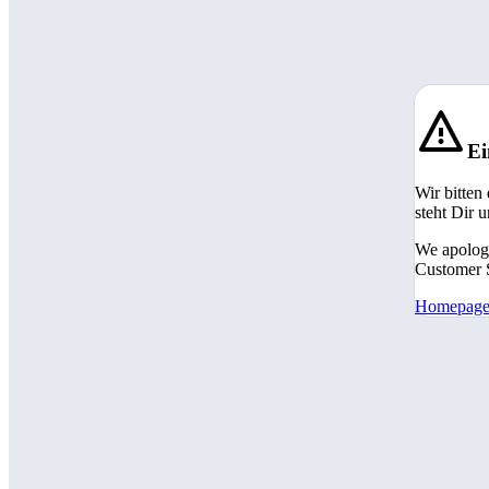
Ei
Wir bitten
steht Dir 
We apologi
Customer S
Homepag