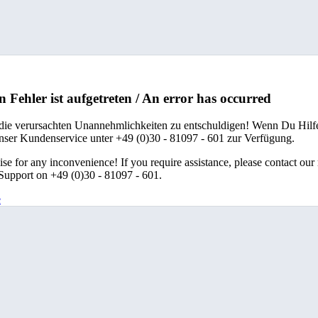
n Fehler ist aufgetreten / An error has occurred
 die verursachten Unannehmlichkeiten zu entschuldigen! Wenn Du Hilfe
unser Kundenservice unter +49 (0)30 - 81097 - 601 zur Verfügung.
se for any inconvenience! If you require assistance, please contact our
upport on +49 (0)30 - 81097 - 601.
e