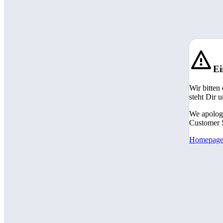
Ei
Wir bitten
steht Dir 
We apologi
Customer S
Homepag