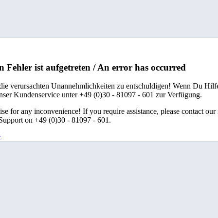
n Fehler ist aufgetreten / An error has occurred
 die verursachten Unannehmlichkeiten zu entschuldigen! Wenn Du Hilfe
unser Kundenservice unter +49 (0)30 - 81097 - 601 zur Verfügung.
se for any inconvenience! If you require assistance, please contact our
upport on +49 (0)30 - 81097 - 601.
e