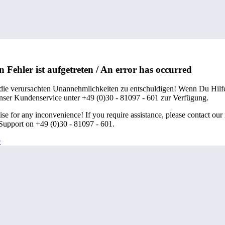
n Fehler ist aufgetreten / An error has occurred
 die verursachten Unannehmlichkeiten zu entschuldigen! Wenn Du Hilfe
unser Kundenservice unter +49 (0)30 - 81097 - 601 zur Verfügung.
se for any inconvenience! If you require assistance, please contact our
upport on +49 (0)30 - 81097 - 601.
e