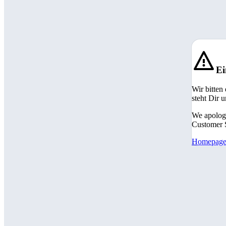
Ei
Wir bitten
steht Dir 
We apologi
Customer S
Homepag