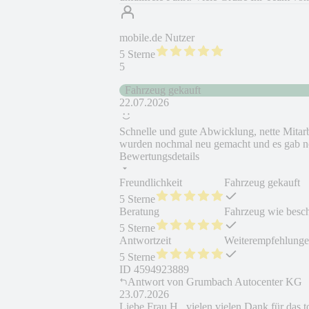
mobile.de Nutzer
5 Sterne
5
Fahrzeug gekauft
22.07.2026
Schnelle und gute Abwicklung, nette Mitar
wurden nochmal neu gemacht und es gab n
Bewertungsdetails
Freundlichkeit
Fahrzeug gekauft
5 Sterne
Beratung
Fahrzeug wie besc
5 Sterne
Antwortzeit
Weiterempfehlung
5 Sterne
ID
4594923889
Antwort von
Grumbach Autocenter KG
23.07.2026
Liebe Frau H., vielen vielen Dank für das t