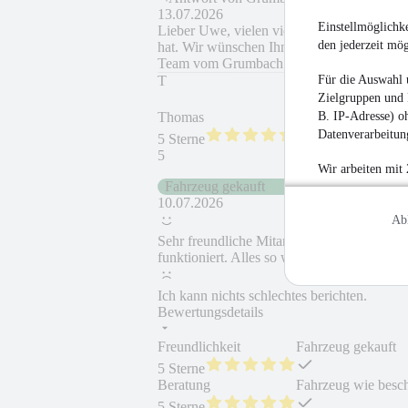
13.07.2026
Einstellmöglichke
Lieber Uwe, vielen vielen Dank für das tol
den jederzeit mö
hat. Wir wünschen Ihnen allzeit eine gute u
Team vom Grumbach Autocenter
Für die Auswahl 
T
Zielgruppen und 
B. IP-Adresse) oh
Thomas
Datenverarbeitung
5 Sterne
5
Wir arbeiten mit
Fahrzeug gekauft
10.07.2026
Ab
Sehr freundliche Mitarbeiter. Jederzeit gut 
funktioniert. Alles so wie beschrieben.
Ich kann nichts schlechtes berichten.
Bewertungsdetails
Freundlichkeit
Fahrzeug gekauft
5 Sterne
Beratung
Fahrzeug wie besc
5 Sterne