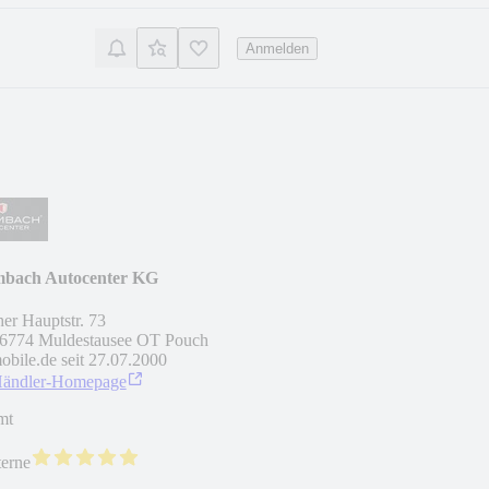
Anmelden
bach Autocenter KG
er Hauptstr. 73
6774
Muldestausee OT Pouch
obile.de seit
27.07.2000
Händler-Homepage
mt
terne