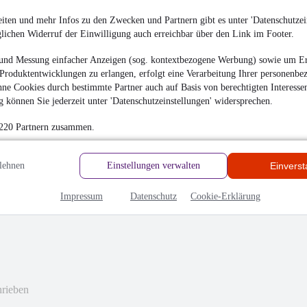
iten und mehr Infos zu den Zwecken und Partnern gibt es unter 'Datenschutzein
le Feedback. Schön, wenn alles zu Ihrer Zufriedenheit geklappt
glichen Widerruf der Einwilligung auch erreichbar über den Link im Footer.
nd unfallfreie Fahrt mit Ihrem neuen Qashqai. Viele Grüße Ihr
und Messung einfacher Anzeigen (sog. kontextbezogene Werbung) sowie um Er
Produktentwicklungen zu erlangen, erfolgt eine Verarbeitung Ihrer personenbe
ne Cookies durch bestimmte Partner auch auf Basis von berechtigten Interesse
 können Sie jederzeit unter 'Datenschutzeinstellungen' widersprechen.
 220 Partnern zusammen.
lehnen
Einstellungen verwalten
Einvers
erreichbar und immer hilfsbereit. Der gesamte Kauf hat sehr gut
Impressum
Datenschutz
Cookie-Erklärung
hrieben