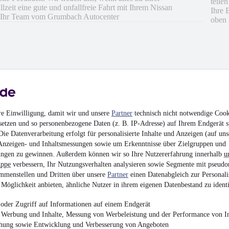
teile
lzeit eine gute und unfallfreie Fahrt mit Ihrem Nissan
Ihre 
t Ihr Team vom Grumbach Autocenter
oben 
re Einwilligung, damit wir und unsere
Partner
technisch nicht notwendige Cook
Service, die Beratung und die gründliche Einweisung
setzen und so personenbezogene Daten (z. B. IP-Adresse) auf Ihrem Endgerät s
ch sehr empfehlen.
ie Datenverarbeitung erfolgt für personalisierte Inhalte und Anzeigen (auf uns
Anzeigen- und Inhaltsmessungen sowie um Erkenntnisse über Zielgruppen und
ngen zu gewinnen. Außerdem können wir so Ihre Nutzererfahrung innerhalb
u
uppe
verbessern, Ihr Nutzungsverhalten analysieren sowie Segmente mit pseudo
mmenstellen und Dritten über unsere
Partner
einen Datenabgleich zur Personali
hrieben
Möglichkeit anbieten, ähnliche Nutzer in ihrem eigenen Datenbestand zu identi
en
oder Zugriff auf Informationen auf einem Endgerät
e Werbung und Inhalte, Messung von Werbeleistung und der Performance von In
chung sowie Entwicklung und Verbesserung von Angeboten