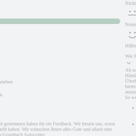
Nicht
Neutr
Hilfr
Wie f
Ab so
Händl
Überb
hrieben
biete
auszu
en
So we
Zeit genommen haben für ein Feedback. Wir freuen uns, wenn
stellt haben. Wir wünschen Ihnen alles Gute und allzeit eine
vom Grumbach Autocenter