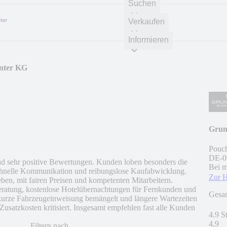
Suchen
Verkaufen
Informieren
nter KG
Grum
Pouch
DE
-
0
 sehr positive Bewertungen. Kunden loben besonders die
Bei m
schnelle Kommunikation und reibungslose Kaufabwicklung.
Zur 
eben, mit fairen Preisen und kompetenten Mitarbeitern.
eratung, kostenlose Hotelübernachtungen für Fernkunden und
Gesa
u kurze Fahrzeugeinweisung bemängelt und längere Wartezeiten
usatzkosten kritisiert. Insgesamt empfehlen fast alle Kunden
4.9 S
4,9
Filtern nach