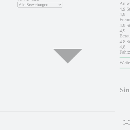
Antwo
4.9 S
4,9
Freun
4.9 S
4,9
Berat
4.8 S
4,8
Fahrz
Weit
Sin