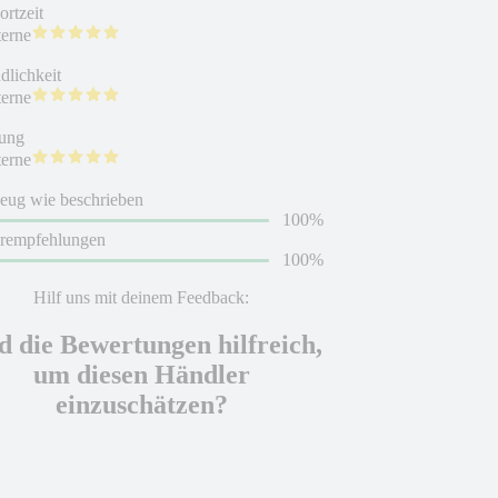
rtzeit
terne
dlichkeit
terne
ung
terne
eug wie beschrieben
100%
erempfehlungen
100%
Hilf uns mit deinem Feedback:
d die Bewertungen hilfreich,
um diesen Händler
einzuschätzen?