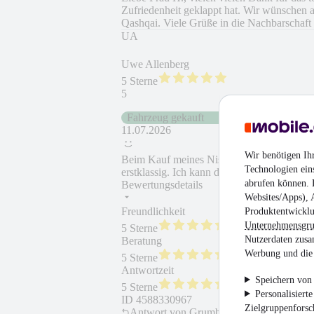
Zufriedenheit geklappt hat. Wir wünschen al
Qashqai. Viele Grüße in die Nachbarschaf
UA
Uwe Allenberg
5 Sterne
5
Fahrzeug gekauft
11.07.2026
Wir benötigen Ih
Beim Kauf meines Nissan Qashqai war der 
Technologien ein
erstklassig. Ich kann das Autohaus Grumba
abrufen können. D
Bewertungsdetails
Websites/Apps), 
Freundlichkeit
Fahrzeug gekauft
Produktentwicklu
Unternehmensgr
5 Sterne
Nutzerdaten zusa
Beratung
Fahrzeug wie besc
Werbung und die 
5 Sterne
Antwortzeit
Weiterempfehlung
Speichern von 
5 Sterne
Personalisiert
ID
4588330967
Zielgruppenfors
Antwort von
Grumbach Autocenter KG