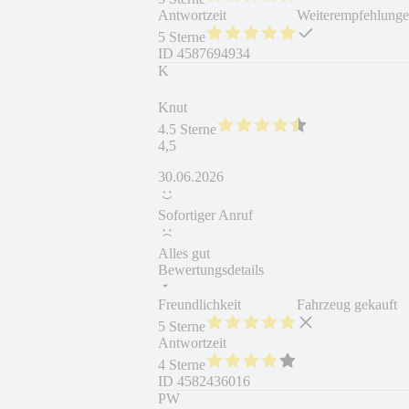
Antwortzeit
Weiterempfehlung
5 Sterne
ID
4587694934
K
Knut
4.5 Sterne
4,5
30.06.2026
Sofortiger Anruf
Alles gut
Bewertungsdetails
Freundlichkeit
Fahrzeug gekauft
5 Sterne
Antwortzeit
4 Sterne
ID
4582436016
PW