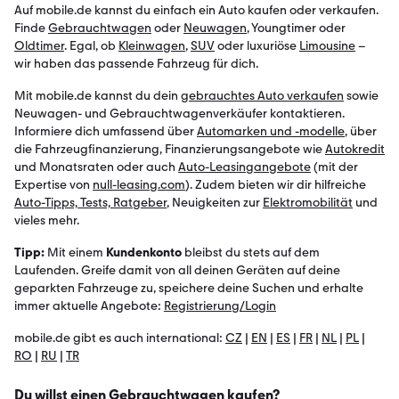
Auf mobile.de kannst du einfach ein Auto kaufen oder verkaufen.
Finde
Gebrauchtwagen
oder
Neuwagen
, Youngtimer oder
Oldtimer
. Egal, ob
Kleinwagen
,
SUV
oder luxuriöse
Limousine
–
wir haben das passende Fahrzeug für dich.
Mit mobile.de kannst du dein
gebrauchtes Auto verkaufen
sowie
Neuwagen- und Gebrauchtwagenverkäufer kontaktieren.
Informiere dich umfassend über
Automarken und -modelle
, über
die Fahrzeugfinanzierung, Finanzierungsangebote wie
Autokredit
und Monatsraten oder auch
Auto-Leasingangebote
(mit der
Expertise von
null-leasing.com
). Zudem bieten wir dir hilfreiche
Auto-Tipps, Tests, Ratgeber
, Neuigkeiten zur
Elektromobilität
und
vieles mehr.
Tipp:
Mit einem
Kundenkonto
bleibst du stets auf dem
Laufenden. Greife damit von all deinen Geräten auf deine
geparkten Fahrzeuge zu, speichere deine Suchen und erhalte
immer aktuelle Angebote:
Registrierung/Login
mobile.de gibt es auch international:
CZ
|
EN
|
ES
|
FR
|
NL
|
PL
|
RO
|
RU
|
TR
Du willst einen Gebrauchtwagen kaufen?