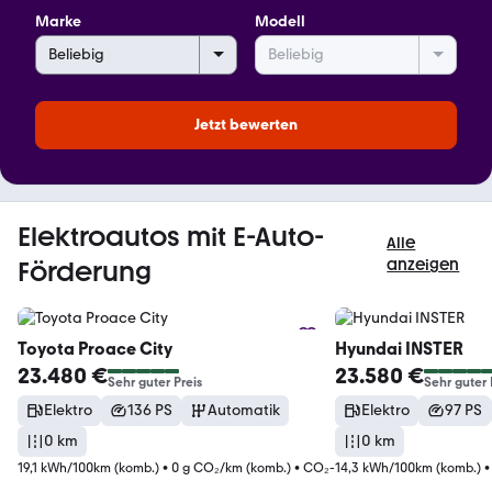
Marke
Modell
Jetzt bewerten
Elektroautos mit E-Auto-
Alle
Förderung
anzeigen
Toyota
Proace City
Hyundai
INSTER
23.480 €
23.580 €
Sehr guter Preis
Sehr guter 
Elektro
136 PS
Automatik
Elektro
97 PS
0 km
0 km
19,1 kWh/100km (komb.)
•
0 g CO₂/km (komb.)
•
CO₂-Klasse A (komb.)
14,3 kWh/100km (komb.)