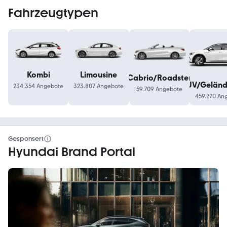
Fahrzeugtypen
Kombi
Limousine
Cabrio/Roadster
SUV/Gelän
234.354 Angebote
323.807 Angebote
59.709 Angebote
459.270 An
Gesponsert
Hyundai Brand Portal