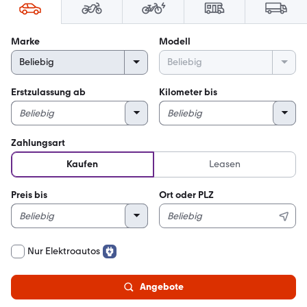
0
Marke
Modell
A
n
g
e
Erstzulassung ab
Kilometer bis
b
o
t
e
Zahlungsart
p
Kaufen
Leasen
a
s
s
Preis bis
Ort oder PLZ
e
n
d
z
Nur Elektroautos
u
d
Angebote
e
i