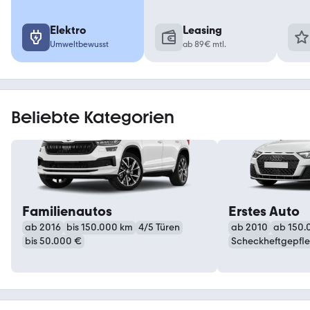
Elektro
Leasing
Umweltbewusst
ab 89€ mtl.
Beliebte Kategorien
Familienautos
Erstes Auto
ab 2016
bis 150.000 km
4/5 Türen
ab 2010
ab 150.
bis 50.000 €
Scheckheftgepfle