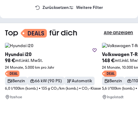
n
Zurücksetzen
Weitere Filter
e
m
F
i
Top
für dich
DEALS
Alle anzeigen
l
t
e
r
Hyundai
i20
Volkswagen
T-
98
€
148
€
mtl.
inkl. MwSt.
mtl.
inkl. Mw
24
Monate
,
5.000 km
pro Jahr
24
Monate
,
10.000 k
DEAL
DEAL
Benzin
66 kW (90 PS)
Automatik
Benzin
110
6,0 l/100km (komb.)
•
135 g CO₂/km (komb.)
•
CO₂-Klasse D (komb.)
5,6 l/100km (komb.)
•
Itzehoe
Ingolstadt